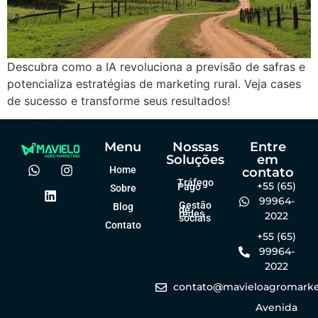
Descubra como a IA revoluciona a previsão de safras e
potencializa estratégias de marketing rural. Veja cases
de sucesso e transforme seus resultados!
Menu
Nossas
Entre
Soluções
em
Home
contato
Tráfego
+55 (65)
Pago
Sobre
99964-
Gestão
Blog
de
redes
2022
sociais
Contato
+55 (65)
99964-
2022
contato@mavieloagromarke
Avenida