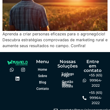
Aprenda a criar personas eficazes para o agronegócio!
Descubra estratégias comprovadas de marketing rural e
aumente seus resultados no campo. Confira!
Menu
Nossas
Entre
Soluções
em
Home
contato
Tráfego
+55 (65)
Pago
Sobre
99964-
Gestão
Blog
de
redes
2022
sociais
Contato
+55 (65)
99964-
2022