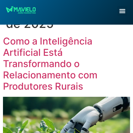
Dia:
26 de fevereiro
de 2025
Como a Inteligência
Artificial Está
Transformando o
Relacionamento com
Produtores Rurais