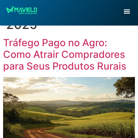
Dia:
17 de abril de
2025
Tráfego Pago no Agro:
Como Atrair Compradores
para Seus Produtos Rurais