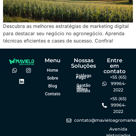
Descubra as melhores estratégias de marketing digital
para destacar seu negócio no agronegócio. Aprenda
técnicas eficientes e cases de sucesso. Confira!
Menu
Nossas
Entre
Soluções
em
Home
contato
Tráfego
+55 (65)
Pago
Sobre
99964-
Gestão
Blog
de
redes
2022
sociais
Contato
+55 (65)
99964-
2022
contato@mavieloagromarke
Avenida
Historiador