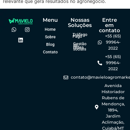
relevante que gera resultados no agronegócio.
Menu
Nossas
Entre
Soluções
em
Home
contato
Tráfego
+55 (65)
Pago
Sobre
99964-
Gestão
Blog
de
redes
2022
sociais
Contato
+55 (65)
99964-
2022
contato@mavieloagromarke
Avenida
Historiador
Rubens de
Mendonça,
1894,
Jardim
Aclimação,
Cuiabá/MT