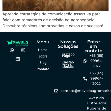
Aprenda estratégias de comunicação assertiva para
falar com tomadores de decisão no agronegócio.
Descubra técnicas comprovadas e casos de sucesso!
Menu
Nossas
Entre
Soluções
em
Home
contato
Tráfego
+55 (65)
Pago
Sobre
99964-
Gestão
Blog
de
redes
2022
sociais
Contato
+55 (65)
99964-
2022
contato@mavieloagromarke
Avenida
Historiador
Rubens de