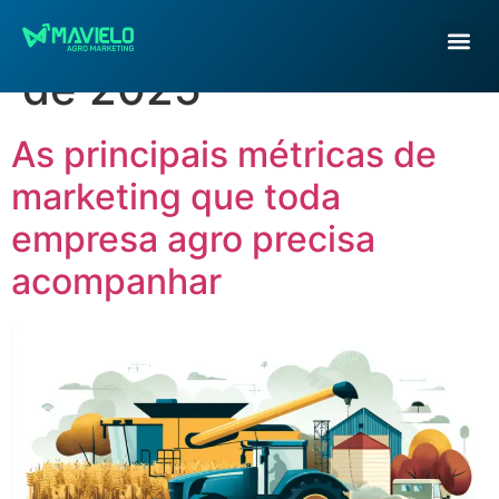
Dia:
4 de novembro
de 2025
As principais métricas de
marketing que toda
empresa agro precisa
acompanhar