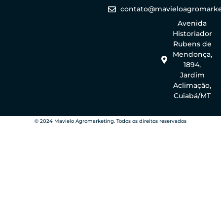
contato@mavieloagromarke
Avenida
Historiador
Rubens de
Mendonça,
1894,
Jardim
Aclimação,
Cuiabá/MT
© 2024 Mavielo Agromarketing. Todos os direitos reservados