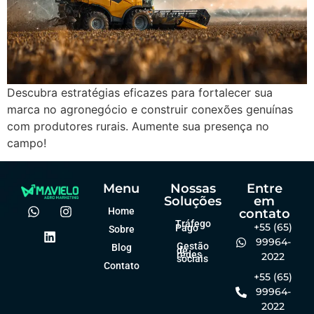
Descubra estratégias eficazes para fortalecer sua
marca no agronegócio e construir conexões genuínas
com produtores rurais. Aumente sua presença no
campo!
Menu
Nossas
Entre
Soluções
em
Home
contato
Tráfego
+55 (65)
Pago
Sobre
99964-
Gestão
Blog
de
redes
2022
sociais
Contato
+55 (65)
99964-
2022