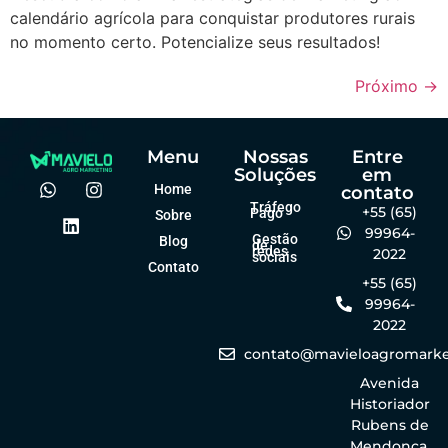
calendário agrícola para conquistar produtores rurais
no momento certo. Potencialize seus resultados!
Próximo
→
Menu
Nossas
Entre
Soluções
em
Home
contato
Tráfego
+55 (65)
Pago
Sobre
99964-
Gestão
Blog
de
redes
2022
sociais
Contato
+55 (65)
99964-
2022
contato@mavieloagromarke
Avenida
Historiador
Rubens de
Mendonça,