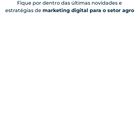
Fique por dentro das últimas novidades e
estratégias de
marketing digital para o setor agro
Marketing
Por que o boca a boca não é mais
suficiente no agro
Felipe Goes
-
24/12/2025
Marketing