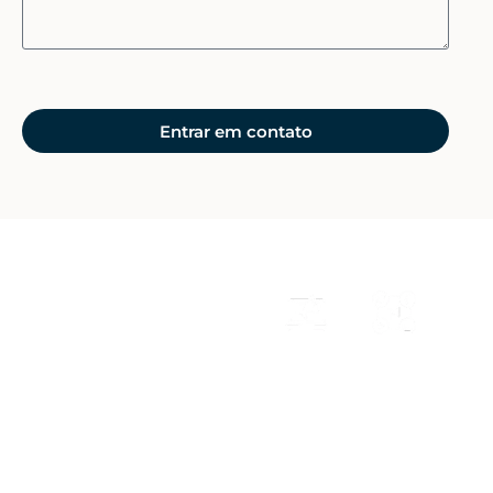
Entrar em contato
NOSSOS SERVIÇOS
Nossas
Soluções
Tráfego
Social
em
Pago
Media
para
Rural
Marketing
o
Presença
Agro
Rural
estratégica
Campanhas
com
no