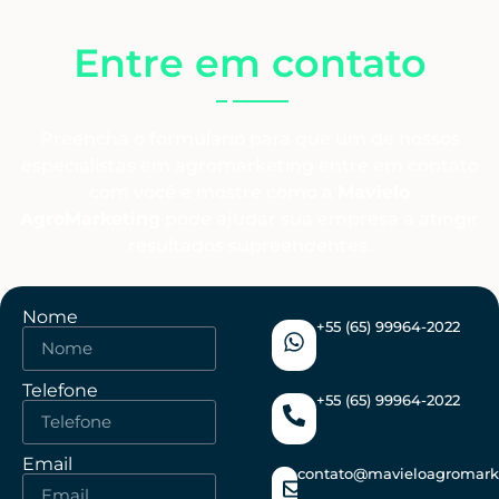
Entre em contato
Preencha o formulário para que um de nossos
especialistas em agromarketing entre em contato
com você e mostre como a
Mavielo
AgroMarketing
pode ajudar sua empresa a atingir
resultados supreendentes.
Nome
+55 (65) 99964-2022
Telefone
+55 (65) 99964-2022
Email
contato@mavieloagromark