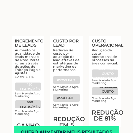
INCREMENTO
CUSTO POR
CUSTO
DE LEADS
LEAD
OPERACIONAL
Aumento na
Redução de
Redução de
quantidade de
custo por
custo
leads mensais
aquisição de
operacional de
de Produtores
lead através de
processos da
rurais através
estratégias de
área comercial.
de ações de
marketing de
R$22.460,66
Tráfego Pago e
performance.
Ajustes
CUSTO
comerciais.
OPERACIONAL
R$25/LEAD
Sem Mavielo Agro
Marketing
150
R$ 4.150,00
Sem Mavielo Agro
LEADS/MÊS
Marketing
CUSTO
Sem Mavielo Agro
OPERACIONAL
Marketing
R$5/LEAD
Com Mavielo Agro
Marketing
660
Com Mavielo Agro
LEADS/MÊS
Marketing
REDUÇÃO
Com Mavielo Agro
Marketing
DE 81%
REDUÇÃO
EM 5
GANHO
VEZES
DE
QUERO AUMENTAR MEUS RESULTADOS