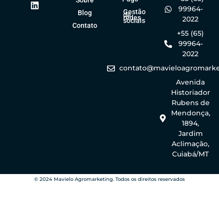
Sobre
99964-
Gestão
Blog
de
redes
2022
sociais
Contato
+55 (65)
99964-
2022
contato@mavieloagromarke
Avenida
Historiador
Rubens de
Mendonça,
1894,
Jardim
Aclimação,
Cuiabá/MT
© 2024 Mavielo Agromarketing. Todos os direitos reservados