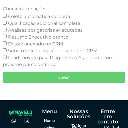
Check list de ações
Coleta automática validada
Qualificação adicional completa
Análises obrigatórias executadas
Resumo Executivo pronto
Dossiê anexado no CRM
Subir o link da ligação ou vídeo no CRM
Lead movido para Diagnóstico Agendado com
próximo passo definido
Enviar
Menu
Nossas
Entre
Soluções
em
Home
contato
Tráfego
+55 (65)
Pago