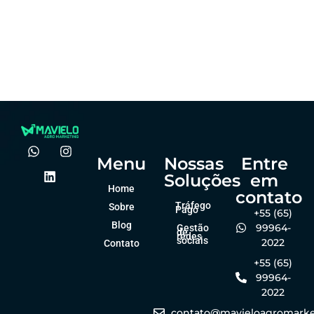
visual: por que
atrair
importa no
produtores de
agro?
forma online
Felipe Goes
Felipe Goes
dezembro 23, 2025
dezembro 23, 2025
Menu
Nossas
Entre
Soluções
em
Home
contato
Tráfego
Sobre
Pago
+55 (65)
Blog
99964-
Gestão
de
redes
sociais
2022
Contato
+55 (65)
99964-
2022
contato@mavieloagromarke