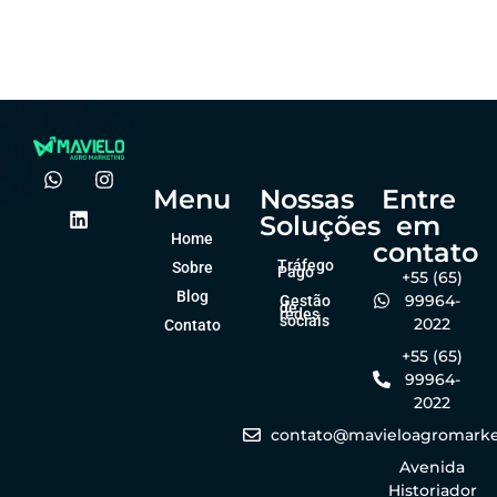
agro?
forma online
Felipe Goes
Felipe Goes
dezembro 23, 2025
dezembro 23, 2025
Menu
Nossas
Entre
Soluções
em
Home
contato
Tráfego
Sobre
Pago
+55 (65)
Blog
99964-
Gestão
de
redes
sociais
2022
Contato
+55 (65)
99964-
2022
contato@mavieloagromarke
Avenida
Historiador