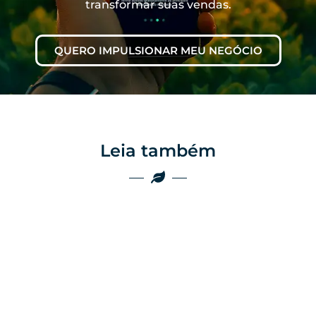
transformar suas vendas.
QUERO IMPULSIONAR MEU NEGÓCIO
Leia também
Marketing
Marketing
Por que as
empresas do
Por que o boca a
agro ainda
boca não é mais
perdem vendas
suficiente no
por falta de