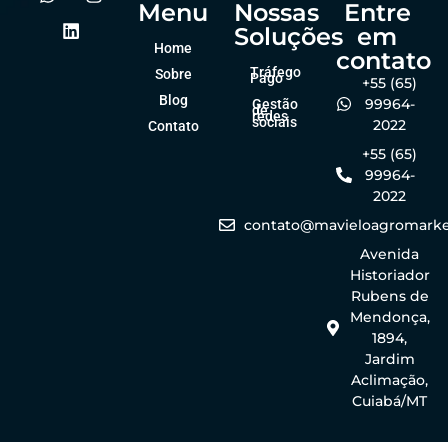
Menu
Nossas
Entre
Soluções
em
Home
contato
Tráfego
Sobre
Pago
+55 (65)
Blog
99964-
Gestão
de
redes
sociais
2022
Contato
+55 (65)
99964-
2022
contato@mavieloagromarke
Avenida
Historiador
Rubens de
Mendonça,
1894,
Jardim
Aclimação,
Cuiabá/MT