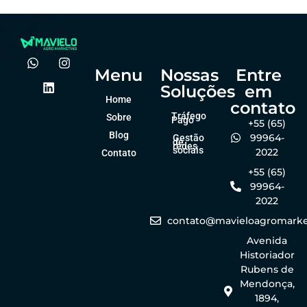
Menu
Nossas
Entre
Soluções
em
Home
contato
Tráfego
Sobre
Pago
+55 (65)
Blog
99964-
Gestão
de
redes
sociais
2022
Contato
+55 (65)
99964-
2022
contato@mavieloagromarke
Avenida
Historiador
Rubens de
Mendonça,
1894,