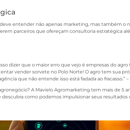
égica
deve entender não apenas marketing, mas também o neg
erem parceiros que ofereçam consultoria estratégica alé
sso dizer que o maior erro que vejo é empresas do agr
tentar vender sorvete no Polo Norte! O agro tem sua próp
ência que não entende isso está fadada ao fracasso.” –
 agronegócio? A Mavielo Agromarketing tem mais de 5 a
 descubra como podemos impulsionar seus resultados co