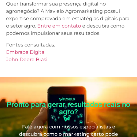
Quer transformar sua presença digital no
agronegócio? A Mavielo Agromarketing possui
expertise comprovada em estratégias digitais para
o setor agro.
Entre em contato
e descubra como
podemos impulsionar seus resultados.
Fontes consultadas:
Embrapa Digital
John Deere Brasil
Pronto para gerar resultados reais no
agro?
Fale agora com nossos especialistas e
descubra como o marketing certo pode