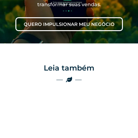
transformar suas vendas.
QUERO IMPULSIONAR MEU NEGÓCIO
Leia também
Marketing
Marketing
Por que as
empresas do
Por que o boca a
agro ainda
boca não é mais
perdem vendas