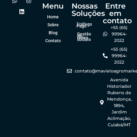
Menu
Nossas
Entre
Soluções
em
Home
contato
Tráfego
Sobre
Pago
+55 (65)
Blog
99964-
Gestão
de
redes
sociais
2022
Contato
+55 (65)
99964-
2022
contato@mavieloagromarke
Avenida
Historiador
Rubens de
Mendonça,
1894,
Jardim
Aclimação,
Cuiabá/MT