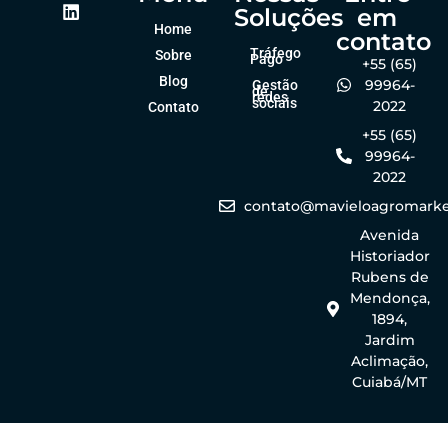
Soluções
em
Home
contato
Tráfego
Sobre
Pago
+55 (65)
Blog
99964-
Gestão
de
redes
sociais
2022
Contato
+55 (65)
99964-
2022
contato@mavieloagromarke
Avenida
Historiador
Rubens de
Mendonça,
1894,
Jardim
Aclimação,
Cuiabá/MT