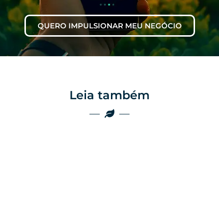
QUERO IMPULSIONAR MEU NEGÓCIO
Leia também
Marketing
Marketing
Por que as
empresas do
Por que o boca a
agro ainda
boca não é mais
perdem vendas
suficiente no
por falta de