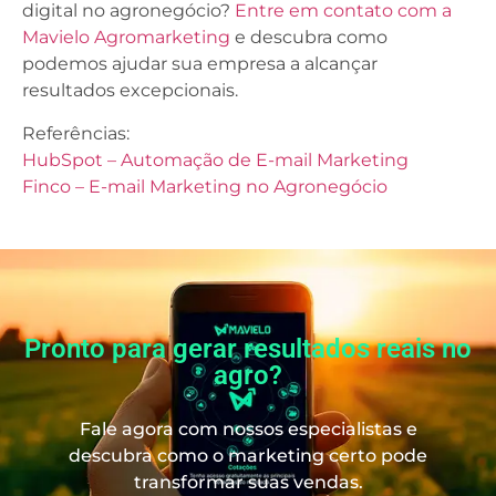
digital no agronegócio?
Entre em contato com a
Mavielo Agromarketing
e descubra como
podemos ajudar sua empresa a alcançar
resultados excepcionais.
Referências:
HubSpot – Automação de E-mail Marketing
Finco – E-mail Marketing no Agronegócio
Pronto para gerar resultados reais no
agro?
Fale agora com nossos especialistas e
descubra como o marketing certo pode
transformar suas vendas.