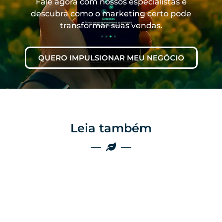
Fale agora com nossos especialistas e
descubra como o marketing certo pode
transformar suas vendas.
QUERO IMPULSIONAR MEU NEGÓCIO
Leia também
Marketing
Marketing
Por que as
empresas do
Por que o boca a
agro ainda