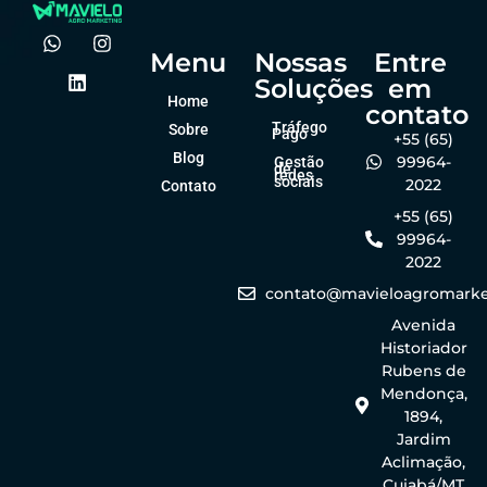
Menu
Nossas
Entre
Soluções
em
Home
contato
Tráfego
Sobre
Pago
+55 (65)
Blog
99964-
Gestão
de
redes
sociais
2022
Contato
+55 (65)
99964-
2022
contato@mavieloagromarke
Avenida
Historiador
Rubens de
Mendonça,
1894,
Jardim
Aclimação,
Cuiabá/MT