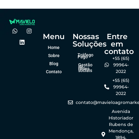
Menu
Nossas
Entre
Soluções
em
Home
contato
Tráfego
Sobre
Pago
+55 (65)
Blog
99964-
Gestão
de
redes
sociais
2022
Contato
+55 (65)
99964-
2022
contato@mavieloagromarke
Avenida
Historiador
Rubens de
Mendonça,
1894,