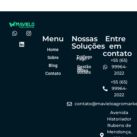
Menu
Nossas
Entre
Soluções
em
Home
contato
Tráfego
Sobre
Pago
+55 (65)
Blog
99964-
Gestão
de
redes
sociais
2022
Contato
+55 (65)
99964-
2022
contato@mavieloagromarke
Avenida
Historiador
Rubens de
Mendonça,