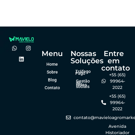
agro?
forma online
Felipe Goes
Felipe Goes
dezembro 23, 2025
dezembro 23, 2025
Menu
Nossas
Entre
Soluções
em
Home
contato
Tráfego
Sobre
Pago
+55 (65)
Blog
99964-
Gestão
de
redes
sociais
2022
Contato
+55 (65)
99964-
2022
contato@mavieloagromarke
Avenida
Historiador