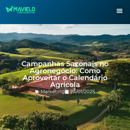
Campanhas Sazonais no
Agronegócio: Como
Aproveitar o Calendário
Agrícola
Marketing
24/01/2025