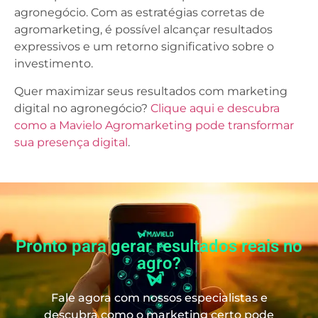
agronegócio. Com as estratégias corretas de
agromarketing, é possível alcançar resultados
expressivos e um retorno significativo sobre o
investimento.
Quer maximizar seus resultados com marketing
digital no agronegócio?
Clique aqui e descubra
como a Mavielo Agromarketing pode transformar
sua presença digital
.
Pronto para gerar resultados reais no
agro?
Fale agora com nossos especialistas e
descubra como o marketing certo pode