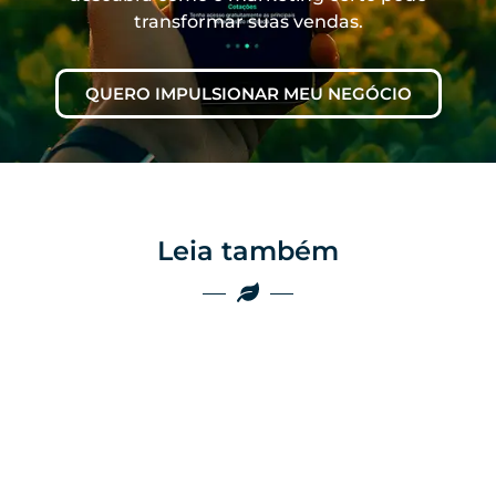
transformar suas vendas.
QUERO IMPULSIONAR MEU NEGÓCIO
Leia também
Marketing
Marketing
Por que as
empresas do
Por que o boca a
agro ainda
boca não é mais
perdem vendas