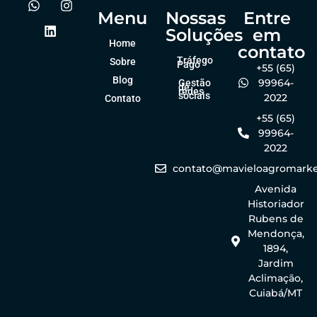
Menu
Nossas
Entre
Soluções
em
Home
contato
Tráfego
Sobre
Pago
+55 (65)
Blog
99964-
Gestão
de
redes
sociais
2022
Contato
+55 (65)
99964-
2022
contato@mavieloagromarke
Avenida
Historiador
Rubens de
Mendonça,
1894,
Jardim
Aclimação,
Cuiabá/MT