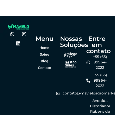
Felipe Goes
Felipe Goes
dezembro 23, 2025
dezembro 23, 2025
Menu
Nossas
Entre
Soluções
em
Home
contato
Tráfego
Sobre
Pago
+55 (65)
Blog
99964-
Gestão
de
redes
sociais
2022
Contato
+55 (65)
99964-
2022
contato@mavieloagromarke
Avenida
Historiador
Rubens de