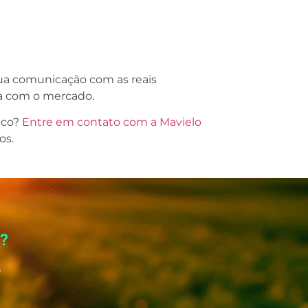
ua comunicação com as reais
ra com o mercado.
ico?
Entre em contato com a Mavielo
os.
o?
o