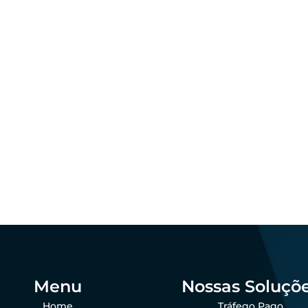
ing
Marketing
 que as empresas
agro ainda perdem
Padronização visu
das por falta de
por que importa 
sença digital
agro?
dezembro 23, 2025
dezembro 23, 202
 Goes
Felipe Goes
Menu
Nossas Soluçõ
Home
Tráfego Pago