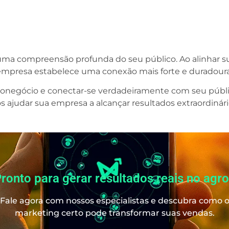
uma compreensão profunda do seu público. Ao alinhar s
 empresa estabelece uma conexão mais forte e duradou
ronegócio e conectar-se verdadeiramente com seu públ
judar sua empresa a alcançar resultados extraordinári
ronto para gerar resultados reais no agr
Fale agora com nossos especialistas e descubra como 
marketing certo pode transformar suas vendas.