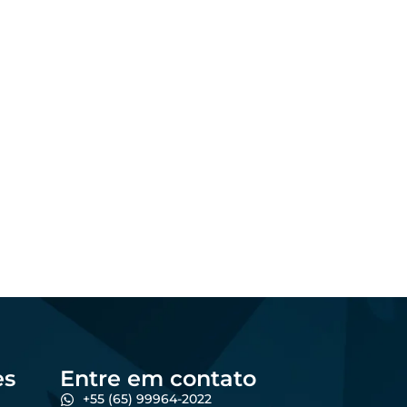
Marketing
Os melhores formatos
al:
de conteúdo para
no
atrair produtores de
forma online
5
dezembro 23, 2025
Felipe Goes
es
Entre em contato
+55 (65) 99964-2022