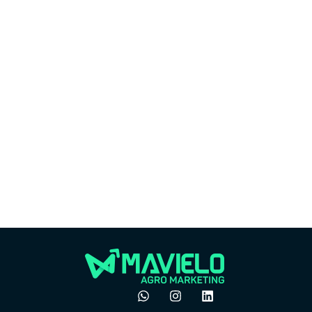
Market
Marketing
Por
Por que o boca a boca
do 
não é mais suficiente
ven
no agro
pre
dezembro 24, 2025
Felipe Goes
Felipe