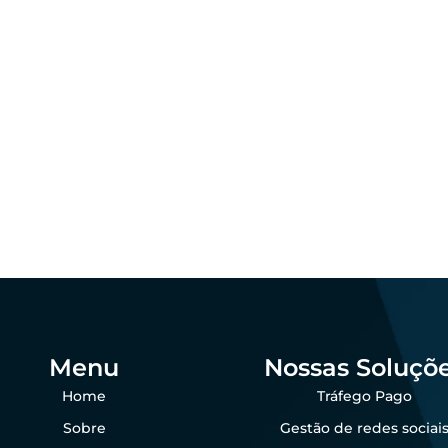
ing
Marketing
 que as empresas
agro ainda perdem
Padronização visu
das por falta de
por que importa 
sença digital
agro?
dezembro 23, 2025
dezembro 23, 202
 Goes
Felipe Goes
Menu
Nossas Soluçõ
Home
Tráfego Pago
Sobre
Gestão de redes sociai