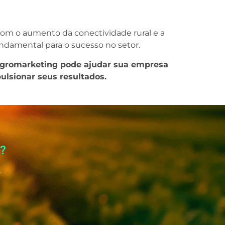
om o aumento da conectividade rural e a
damental para o sucesso no setor.
 Agromarketing pode ajudar sua empresa
lsionar seus resultados.
o?
o