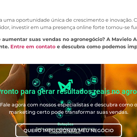
 uma oportunidade única de crescimento e inovação. C
 investir em uma presença online forte tornou-se fun
 e aumentar suas vendas no agronegócio? A Mavielo
ente.
Entre em contato
e descubra como podemos impu
ronto para gerar resultados reais no agr
Fale agora com nossos especialistas e descubra como 
marketing certo pode transformar suas vendas.
QUERO IMPULSIONAR MEU NEGÓCIO