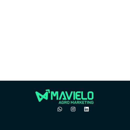
Market
Marketing
Por
Por que o boca a boca
do 
não é mais suficiente
ven
no agro
pre
dezembro 24, 2025
Felipe Goes
Felipe