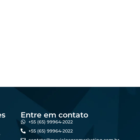
Marketing
Os melhores formatos
al:
de conteúdo para
no
atrair produtores de
forma online
5
dezembro 23, 2025
Felipe Goes
es
Entre em contato
+55 (65) 99964-2022
+55 (65) 99964-2022
s
contato@mavieloagromarketing.com.br