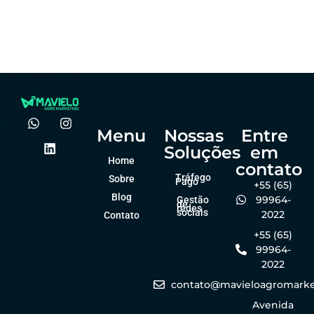
agro?
forma online
Felipe Goes
Felipe Goes
dezembro 23, 2025
dezembro 23, 2025
Menu
Nossas
Entre
Soluções
em
Home
contato
Tráfego
Sobre
Pago
+55 (65)
Blog
99964-
Gestão
de
redes
sociais
2022
Contato
+55 (65)
99964-
2022
contato@mavieloagromarke
Avenida