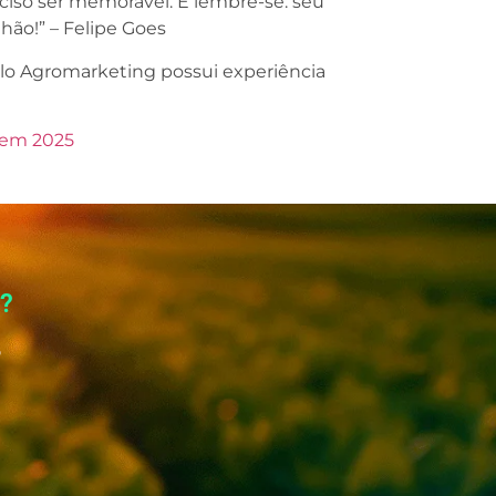
eciso ser memorável. E lembre-se: seu
hão!” – Felipe Goes
lo Agromarketing possui experiência
o em 2025
o?
o