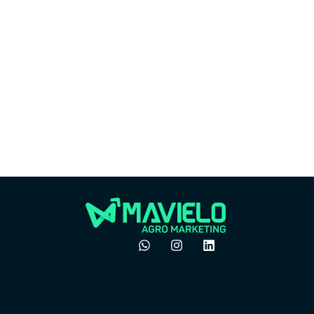
Market
Marketing
Por
Por que o boca a boca
do 
não é mais suficiente
ven
no agro
pre
dezembro 24, 2025
Felipe Goes
Felipe