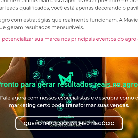
 online e offline. Não basta apenas estar presente – é pr
r leads qualificados, você está apenas decorando o pavil
agro com estratégias que realmente funcionam. A Mavie
e geram resultados mensuráveis.
potencializar sua marca nos principais eventos do agr
ronto para gerar resultados reais no agr
Fale agora com nossos especialistas e descubra como 
marketing certo pode transformar suas vendas.
QUERO IMPULSIONAR MEU NEGÓCIO