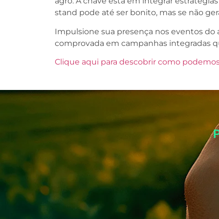
agro. A chave está em integrar estratégias
stand pode até ser bonito, mas se não gera
Impulsione sua presença nos eventos do 
comprovada em campanhas integradas qu
Clique aqui para descobrir como podemos 
P