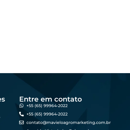
Marketing
Os melhores formatos
al:
de conteúdo para
no
atrair produtores de
forma online
5
dezembro 23, 2025
Felipe Goes
es
Entre em contato
+55 (65) 99964-2022
+55 (65) 99964-2022
s
contato@mavieloagromarketing.com.br