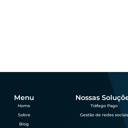
ing
Marketing
 que as empresas
agro ainda perdem
Padronização visu
das por falta de
por que importa 
sença digital
agro?
dezembro 23, 2025
dezembro 23, 202
 Goes
Felipe Goes
Menu
Nossas Soluçõ
Home
Tráfego Pago
Sobre
Gestão de redes sociai
Blog