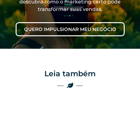
descubra como o marketing certo pode
transformar suas vendas.
QUERO IMPULSIONAR MEU NEGÓCIO
Leia também
Marketing
Marketing
Por que as
empresas do
Por que o boca a
agro ainda
boca não é mais
perdem vendas