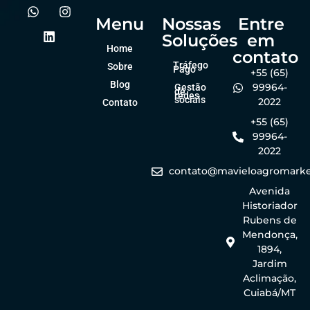
Menu
Nossas
Entre
Soluções
em
Home
contato
Tráfego
Sobre
Pago
+55 (65)
Blog
99964-
Gestão
de
redes
sociais
2022
Contato
+55 (65)
99964-
2022
contato@mavieloagromarke
Avenida
Historiador
Rubens de
Mendonça,
1894,
Jardim
Aclimação,
Cuiabá/MT