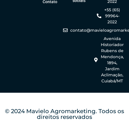
sociais
2022
Contato
+55 (65)
99964-
2022
contato@mavieloagromarke
Avenida
Historiador
Rubens de
Mendonça,
1894,
Jardim
Aclimação,
Cuiabá/MT
© 2024 Mavielo Agromarketing. Todos os
direitos reservados