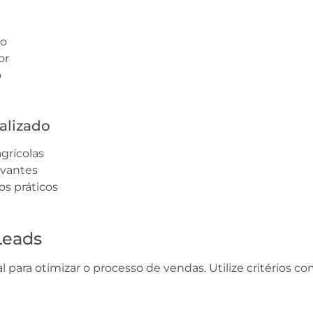
vo
or
o
alizado
grícolas
evantes
os práticos
Leads
l para otimizar o processo de vendas. Utilize critérios co