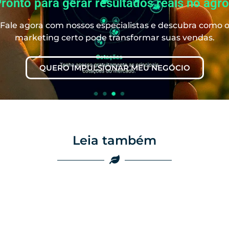
ronto para gerar resultados reais no agr
Fale agora com nossos especialistas e descubra como 
marketing certo pode transformar suas vendas.
QUERO IMPULSIONAR MEU NEGÓCIO
Leia também