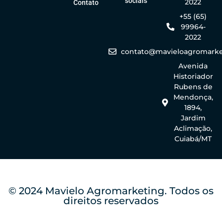
sociais
2022
Contato
+55 (65)
99964-
2022
contato@mavieloagromarke
Avenida
Historiador
Rubens de
Mendonça,
1894,
Jardim
Aclimação,
Cuiabá/MT
© 2024 Mavielo Agromarketing. Todos os
direitos reservados