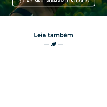
QUERO IMPULSIONAR MEU NEGÓCIO
Leia também
Marketing
Marketing
Por que as
empresas do
Por que o boca a
agro ainda
boca não é mais
perdem vendas
suficiente no
por falta de
agro
presença digital
Felipe Goes
Felipe Goes