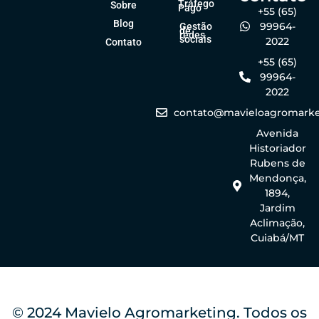
Tráfego
Sobre
Pago
+55 (65)
Blog
99964-
Gestão
de
redes
sociais
2022
Contato
+55 (65)
99964-
2022
contato@mavieloagromarke
Avenida
Historiador
Rubens de
Mendonça,
1894,
Jardim
Aclimação,
Cuiabá/MT
© 2024 Mavielo Agromarketing. Todos os