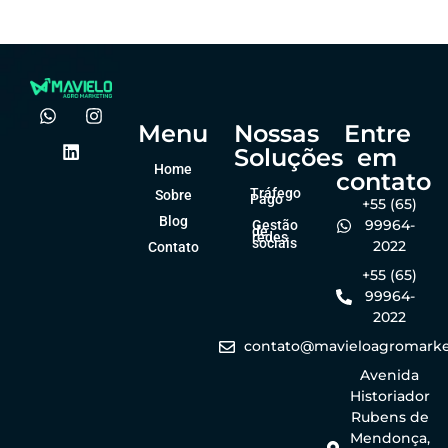
dezembro 23, 2025
dezembro 23, 2025
Menu
Nossas
Entre
Soluções
em
Home
contato
Tráfego
Sobre
Pago
+55 (65)
Blog
99964-
Gestão
de
redes
sociais
2022
Contato
+55 (65)
99964-
2022
contato@mavieloagromarke
Avenida
Historiador
Rubens de
Mendonça,