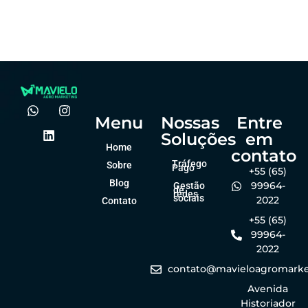
agro?
forma online
Felipe Goes
Felipe Goes
dezembro 23, 2025
dezembro 23, 2025
Menu
Nossas
Entre
Soluções
em
Home
contato
Tráfego
Sobre
Pago
+55 (65)
Blog
99964-
Gestão
de
redes
sociais
2022
Contato
+55 (65)
99964-
2022
contato@mavieloagromarke
Avenida
Historiador