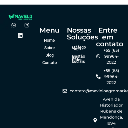
Menu
Nossas
Entre
Soluções
em
Home
contato
Tráfego
Sobre
Pago
+55 (65)
Blog
99964-
Gestão
de
redes
sociais
2022
Contato
+55 (65)
99964-
2022
contato@mavieloagromarke
Avenida
Historiador
Rubens de
Mendonça,
1894,