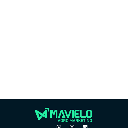
Market
Marketing
Por
Por que o boca a boca
do 
não é mais suficiente
ven
no agro
pre
dezembro 24, 2025
Felipe Goes
Felipe