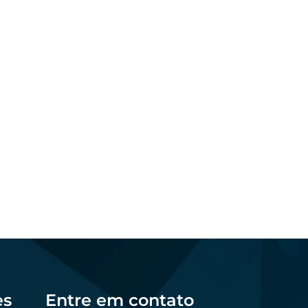
Marketing
Os melhores formatos
al:
de conteúdo para
no
atrair produtores de
forma online
5
dezembro 23, 2025
Felipe Goes
es
Entre em contato