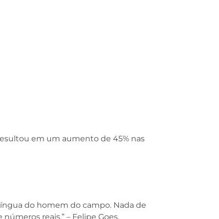
 resultou em um aumento de 45% nas
r a língua do homem do campo. Nada de
 números reais.” – Felipe Goes,