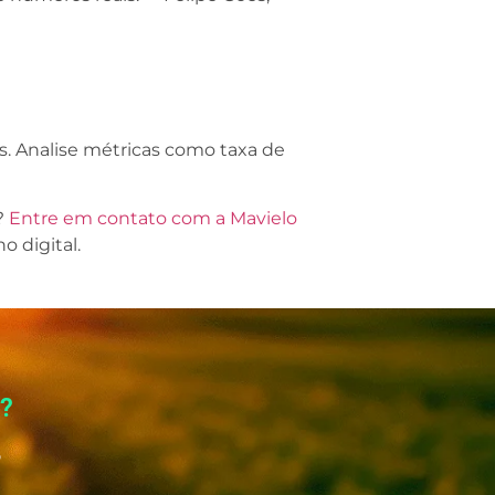
 Analise métricas como taxa de
?
Entre em contato com a Mavielo
 digital.
o?
o