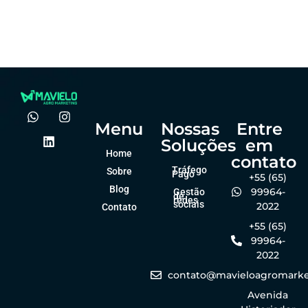
agro?
forma online
Felipe Goes
Felipe Goes
dezembro 23, 2025
dezembro 23, 2025
Menu
Nossas
Entre
Soluções
em
Home
contato
Tráfego
Sobre
Pago
+55 (65)
Blog
99964-
Gestão
de
redes
sociais
2022
Contato
+55 (65)
99964-
2022
contato@mavieloagromarke
Avenida