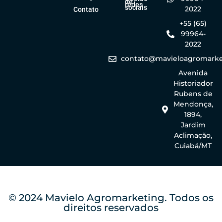
de
redes
sociais
2022
Contato
+55 (65)
99964-
2022
contato@mavieloagromarke
Avenida
Historiador
Rubens de
Mendonça,
1894,
Jardim
Aclimação,
Cuiabá/MT
© 2024 Mavielo Agromarketing. Todos os
direitos reservados