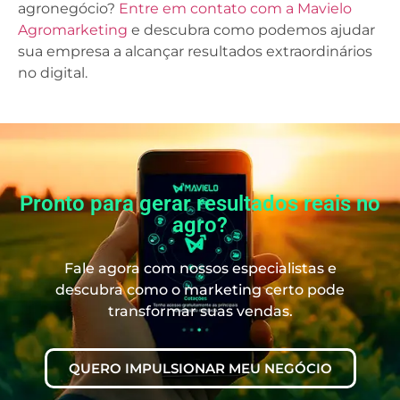
agronegócio?
Entre em contato com a Mavielo
Agromarketing
e descubra como podemos ajudar
sua empresa a alcançar resultados extraordinários
no digital.
Pronto para gerar resultados reais no
agro?
Fale agora com nossos especialistas e
descubra como o marketing certo pode
transformar suas vendas.
QUERO IMPULSIONAR MEU NEGÓCIO