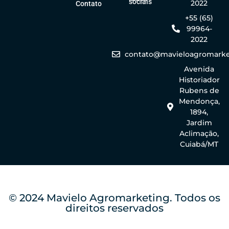
sociais
2022
Contato
+55 (65)
99964-
2022
contato@mavieloagromarke
Avenida
Historiador
Rubens de
Mendonça,
1894,
Jardim
Aclimação,
Cuiabá/MT
© 2024 Mavielo Agromarketing. Todos os
direitos reservados