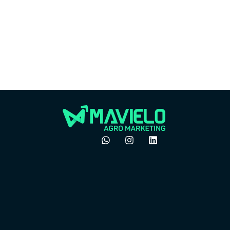
Por
Por que o boca a boca
do 
não é mais suficiente
ven
no agro
pre
dezembro 24, 2025
Felipe Goes
Felipe