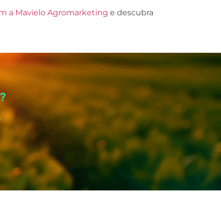
m a Mavielo Agromarketing
e descubra
o?
o