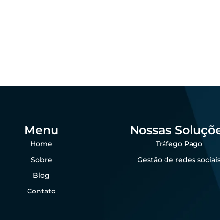
 que as empresas
agro ainda perdem
Padronização visu
das por falta de
por que importa 
sença digital
agro?
dezembro 23, 2025
dezembro 23, 202
 Goes
Felipe Goes
Menu
Nossas Soluçõ
Home
Tráfego Pago
Sobre
Gestão de redes sociai
Blog
Contato