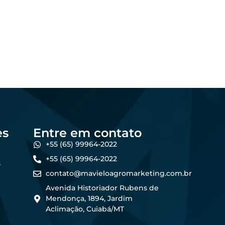
Os melhores formatos
al:
de conteúdo para
no
atrair produtores de
forma online
5
dezembro 23, 2025
Felipe Goes
es
Entre em contato
+55 (65) 99964-2022
+55 (65) 99964-2022
s
contato@mavieloagromarketing.com.br
Avenida Historiador Rubens de
Mendonça, 1894, Jardim
Aclimação, Cuiabá/MT