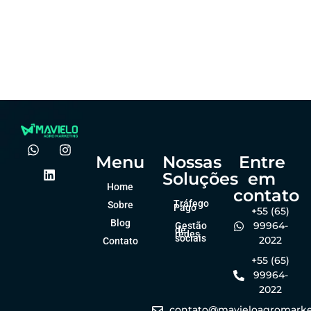
visual: por que
atrair
importa no
produtores de
agro?
forma online
Felipe Goes
Felipe Goes
dezembro 23, 2025
dezembro 23, 2025
Menu
Nossas
Entre
Soluções
em
Home
contato
Tráfego
Sobre
Pago
+55 (65)
Blog
99964-
Gestão
de
redes
sociais
2022
Contato
+55 (65)
99964-
2022
contato@mavieloagromarke