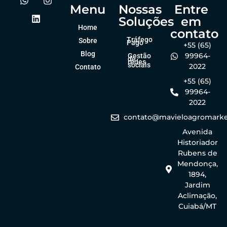
Menu
Nossas
Entre
Soluções
em
Home
contato
Tráfego
Sobre
Pago
+55 (65)
Blog
99964-
Gestão
de
redes
sociais
2022
Contato
+55 (65)
99964-
2022
contato@mavieloagromarke
Avenida
Historiador
Rubens de
Mendonça,
1894,
Jardim
Aclimação,
Cuiabá/MT