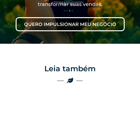
transformar suas vendas.
QUERO IMPULSIONAR MEU NEGÓCIO
Leia também
Marketing
Marketing
Por que as
empresas do
Por que o boca a
agro ainda
boca não é mais
perdem vendas