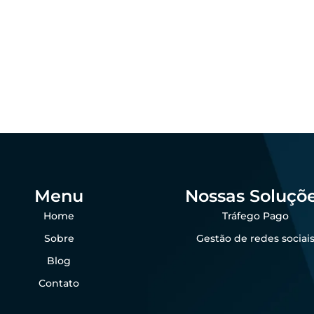
 que as empresas
agro ainda perdem
Padronização visu
das por falta de
por que importa 
sença digital
agro?
dezembro 23, 2025
dezembro 23, 202
 Goes
Felipe Goes
Menu
Nossas Soluçõ
Home
Tráfego Pago
Sobre
Gestão de redes sociai
Blog
Contato