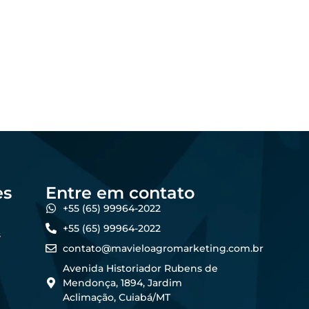
Os melhores formatos
al:
de conteúdo para
no
atrair produtores de
forma online
5
dezembro 23, 2025
Felipe Goes
es
Entre em contato
+55 (65) 99964-2022
+55 (65) 99964-2022
s
contato@mavieloagromarketing.com.br
Avenida Historiador Rubens de
Mendonça, 1894, Jardim
Aclimação, Cuiabá/MT