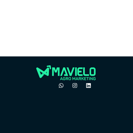
Por
Por que o boca a boca
do 
não é mais suficiente
ven
no agro
pre
dezembro 24, 2025
Felipe Goes
Felipe