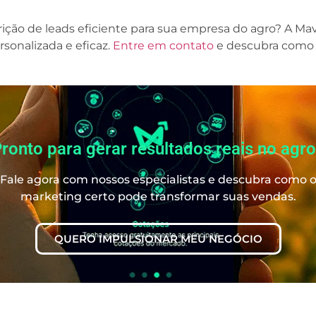
ção de leads eficiente para sua empresa do agro? A Ma
sonalizada e eficaz.
Entre em contato
e descubra como 
ronto para gerar resultados reais no agr
Fale agora com nossos especialistas e descubra como 
marketing certo pode transformar suas vendas.
QUERO IMPULSIONAR MEU NEGÓCIO