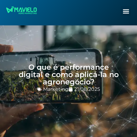
O que é performance
digital e como aplicá-la no
agronegócio?
Marketing
21/08/2025