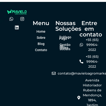
Menu
Nossas
Entre
Soluções
em
Home
contato
Tráfego
Sobre
Pago
+55 (65)
Blog
99964-
Gestão
de
redes
sociais
2022
Contato
+55 (65)
99964-
2022
contato@mavieloagromarke
Avenida
Historiador
Rubens de
Mendonça,
1894,
Jardim