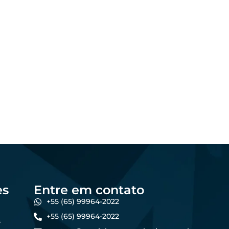
Marketing
Os melhores formatos
al:
de conteúdo para
no
atrair produtores de
forma online
5
dezembro 23, 2025
Felipe Goes
es
Entre em contato
+55 (65) 99964-2022
+55 (65) 99964-2022
s