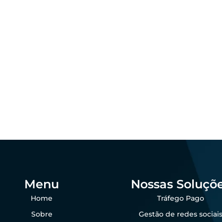
ing
Marketing
 que as empresas
agro ainda perdem
Padronização visu
das por falta de
por que importa 
sença digital
agro?
dezembro 23, 2025
dezembro 23, 202
 Goes
Felipe Goes
Menu
Nossas Soluçõ
Home
Tráfego Pago
Sobre
Gestão de redes sociai