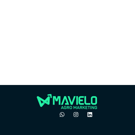
Market
Marketing
Por
Por que o boca a boca
do 
não é mais suficiente
ven
no agro
pre
dezembro 24, 2025
Felipe Goes
Felipe