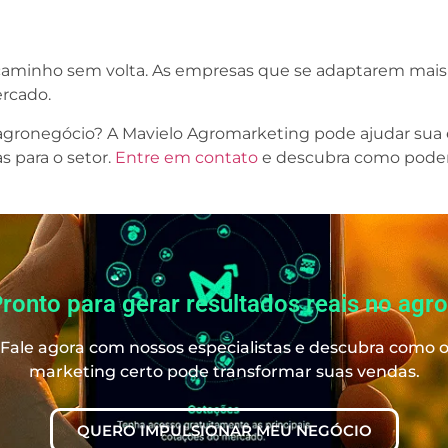
 caminho sem volta. As empresas que se adaptarem mais 
ercado.
 agronegócio? A Mavielo Agromarketing pode ajudar sua 
s para o setor.
Entre em contato
e descubra como podem
ronto para gerar resultados reais no agr
Fale agora com nossos especialistas e descubra como 
marketing certo pode transformar suas vendas.
QUERO IMPULSIONAR MEU NEGÓCIO