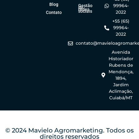
Blog
99964-
Gestão
de
redes
sociais
2022
Contato
+55 (65)
99964-
2022
contato@mavieloagromarke
Avenida
Historiador
Rubens de
Mendonça,
1894,
Jardim
Aclimação,
Cuiabá/MT
© 2024 Mavielo Agromarketing. Todos os
direitos reservados