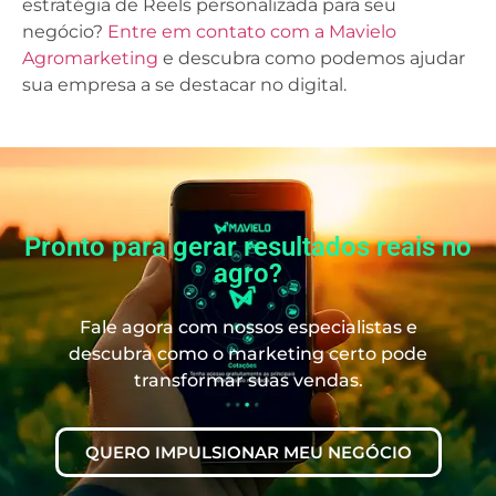
estratégia de Reels personalizada para seu
negócio?
Entre em contato com a Mavielo
Agromarketing
e descubra como podemos ajudar
sua empresa a se destacar no digital.
Pronto para gerar resultados reais no
agro?
Fale agora com nossos especialistas e
descubra como o marketing certo pode
transformar suas vendas.
QUERO IMPULSIONAR MEU NEGÓCIO