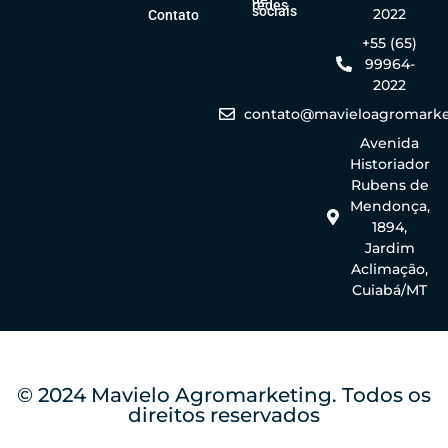
redes
sociais
2022
Contato
+55 (65)
99964-
2022
contato@mavieloagromarke
Avenida
Historiador
Rubens de
Mendonça,
1894,
Jardim
Aclimação,
Cuiabá/MT
© 2024 Mavielo Agromarketing. Todos os
direitos reservados