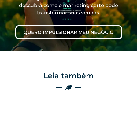
descubra como o marketing certo pode
transformar suas vendas.
QUERO IMPULSIONAR MEU NEGÓCIO
Leia também
Marketing
Marketing
Por que as
empresas do
Por que o boca a
agro ainda