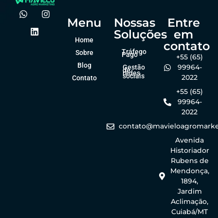
Menu
Nossas
Entre
Soluções
em
Home
contato
Tráfego
Sobre
Pago
+55 (65)
Blog
99964-
Gestão
de
redes
sociais
2022
Contato
+55 (65)
99964-
2022
contato@mavieloagromarke
Avenida
Historiador
Rubens de
Mendonça,
1894,
Jardim
Aclimação,
Cuiabá/MT