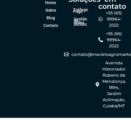
Home
contato
Tráfego
Sobre
Pago
+55 (65)
Blog
99964-
Gestão
de
redes
sociais
2022
Contato
+55 (65)
99964-
2022
contato@mavieloagromarke
Avenida
Historiador
Rubens de
Mendonça,
1894,
Jardim
Aclimação,
Cuiabá/MT