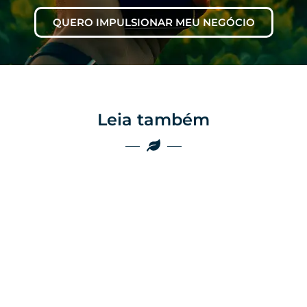
QUERO IMPULSIONAR MEU NEGÓCIO
Leia também
Marketing
Marketing
Por que as
empresas do
Por que o boca a
agro ainda
boca não é mais
perdem vendas
suficiente no
por falta de
agro
presença digital