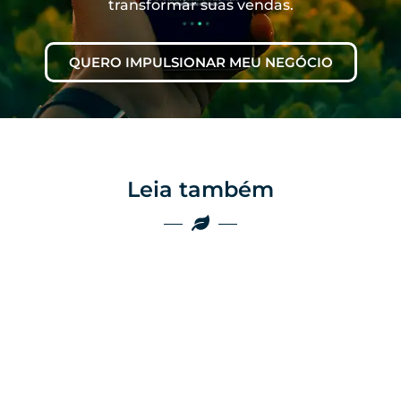
transformar suas vendas.
QUERO IMPULSIONAR MEU NEGÓCIO
Leia também
Marketing
Marketing
Por que as
empresas do
Por que o boca a
agro ainda
boca não é mais
perdem vendas
suficiente no
por falta de