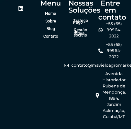
Menu
Nossas
Entre
Soluções
em
Home
contato
Tráfego
Sobre
Pago
+55 (65)
Blog
99964-
Gestão
de
redes
sociais
2022
Contato
+55 (65)
99964-
2022
contato@mavieloagromarke
Avenida
Historiador
Rubens de
Mendonça,
1894,
Jardim
Aclimação,
Cuiabá/MT