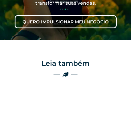
transformar suas vendas.
QUERO IMPULSIONAR MEU NEGÓCIO
Leia também
Marketing
Marketing
Por que as
empresas do
Por que o boca a
agro ainda
boca não é mais
perdem vendas
suficiente no
por falta de