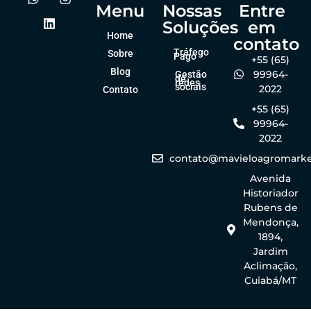
Menu
Nossas
Entre
Soluções
em
Home
contato
Tráfego
Sobre
Pago
+55 (65)
Blog
99964-
Gestão
de
redes
sociais
2022
Contato
+55 (65)
99964-
2022
contato@mavieloagromarke
Avenida
Historiador
Rubens de
Mendonça,
1894,
Jardim
Aclimação,
Cuiabá/MT